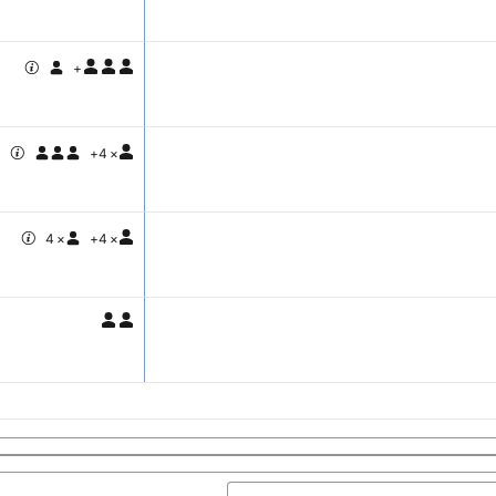
+
+
4
×
4
×
+
4
×