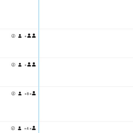
+
+
+
8
×
+
4
×