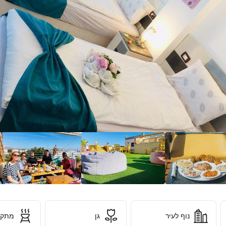
יתם
DAH
נוף לעיר
גן
מתקני