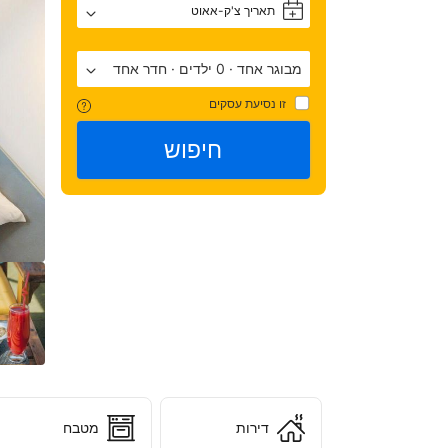
תאריך צ'ק-אאוט
+
10!
מבוגר אחד
·
0 ילדים
·
חדר אחד
זו נסיעת עסקים
על 
169
חיפוש
דעת)
האורחים 
שהי
ב-
AB.
דירות
מטבח