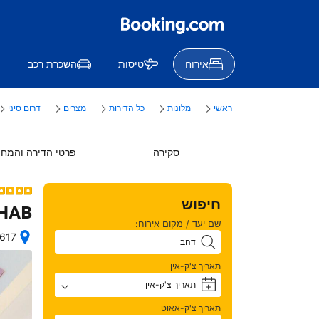
אירוח
טיסות
השכרת רכב
ראשי
מלונות
כל הדירות
מצרים
דרום סיני
סקירה
פרטי הדירה והמחי
חיפוש
AHAB
שם יעד / מקום אירוח:
6617
מיקום 
מצוי
תאריך צ'ק-אין
תאריך צ'ק-אין
+
תאריך צ'ק-אאוט