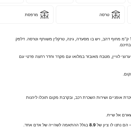
טרסה
מרפסת
מקום האירוח Swiss Royal DAHAB שוכן במרחק של 1.9 ק''מ מחוף דהב, ויש בו מסעדה, גינה, טרקלין משותף וטרסה. דלפק 
בחלק מיחידות האירוח יש טלוויזיה בעלת מסך שטוח עם ערוצי לוויין, מטבח מאובזר במלואו עם מקרר וחדר רחצה פרטי עם 
במקום האירוח Swiss Royal DAHAB מציעים שירות השכרת אופניים ושירות השכרת רכב, ובקרבת מקום תוכלו ליהנות 
הם נתנו לו ציון של
8.9
בגלל ההתאמה לשהייה של אדם אחד.