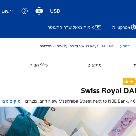
USD
רישום 
אטרקציות
מוניות מ/אל שדה התעופה
דהב
Swiss Royal DAHAB (דירה) (מצרים) – מבצעים
ר
מתקנים
כללי הבית
Swiss Royal D
–
New Mashraba Street next to NBE Bank, 4 דהב, מצרים
מיקום מצוין
ן