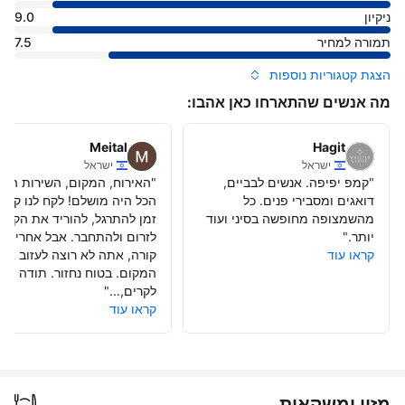
ניקיון
9.0
תמורה למחיר
7.5
הצגת קטגוריות נוספות
מה אנשים שהתארחו כאן אהבו:
Meital
Hagit
ישראל
ישראל
"
קמפ יפיפה. אנשים לבביים,
"
האירוח, המקום, השירות האוכ
דואגים ומסבירי פנים. כל
הכל היה מושלם! לקח לנו קצת
מהשמצופה מחופשה בסיני ועוד
זמן להתרגל, להוריד את הקצב
יותר.
"
לזרום ולהתחבר. אבל אחרי שז
קראו עוד
קורה, אתה לא רוצה לעזוב את
המקום. בטוח נחזור. תודה
לקרים,...
"
קראו עוד
מזון ומשקאות