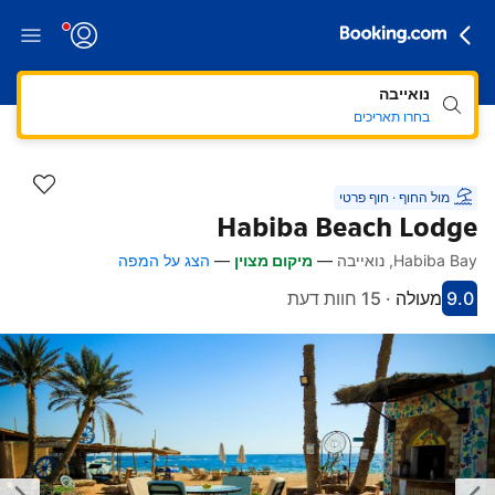
נואייבה
בחרו תאריכים
מול החוף · חוף פרטי
Habiba Beach Lodge
Habiba Bay, נואייבה
—
מיקום מצוין
—
הצג על המפה
דלגו לתיאור
דלגו לחדרים
דלגו למדיניות
דלגו למתקנים
קישורי גישה מהירה
9.0
מעולה
·
15 חוות דעת
קיבל ציון 9
הדירוג של מקום אירוח זה: מעולה