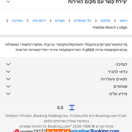
יצירת קשר עם מקום האירוח
ראשי
מלונות
כל הצימרים
מצרים
דרום סיני
נואייבה
Habiba Beach Lodge
מדינות
אזורים
ערים
רובעים
נמלי תעופה
מלונות
מוקדי עניין
בתי נופש
דירות
אתרי נופש
וילות
אכסניות
מקומות אירוח B&B
בתי הארחה
מקומות אירוח ייחודיים
שהיות חודשיות
תמיכה
כדאי להכיר
תנאים והגדרות
שותפים
מידע עלינו
ILS
בחרו את השפה שלכם
בחרו במטבע שלכם
חברת Booking.com היא חלק מחברת .Booking Holdings Inc, המובילה העולמית
בנסיעות אונליין ושירותים נלווים.
זכויות יוצרים © 1996–2026 Booking.com™‎. כל הזכויות שמורות.